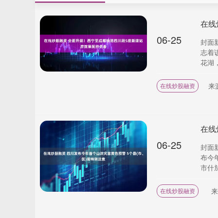
06-25
封面
志着
花湖，
来
在线炒股融资
06-25
封面
布今
市什邡
来
在线炒股融资