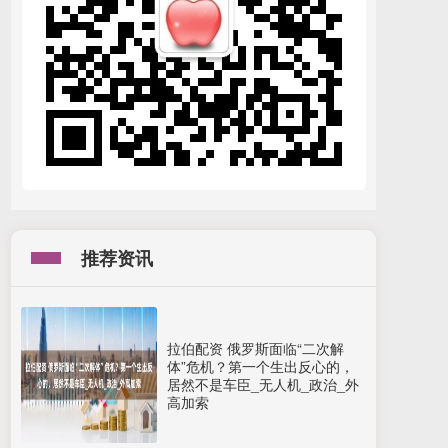
推荐资讯
拉伯配资 俄罗斯面临“二次解
体”危机？第一个生出反心的，
居然不是车臣_无人机_政治_外
高加索