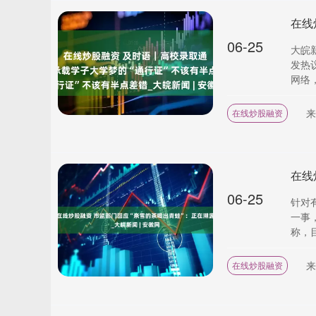
06-25
大皖
发热
网络，
来
在线炒股融资
06-25
针对
一事
称，目
来
在线炒股融资