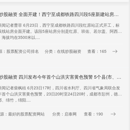
在线炒股融资 全面开建！西宁至成都铁路四川段5座新建站房效果图抢先看
新闻记者曹菲 6月23日，西宁至成都铁路四川段红原站正式开工，标
该线站房全面开建。该段5座站房分别是红原、班佑、若尔盖、阿西、
海拔均在3500米以....
源：股票配资公司排名
分类：在线炒股融资
查看：165
在线炒股融资 四川发布今年首个山洪灾害黄色预警 5个县(市、区)需特别注意
新闻记者柴枫桔 6月23日17时，四川省水利厅、四川省气象局联合发
年首个山洪灾害黄色预警，23日20时至24日20时，成都市彭州，德阳
、绵竹，绵阳....
源：最好的股票配资网站
分类：启泰网
查看：190