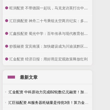
​旺润配资 不带德国一起玩，马克龙访英打出中美牌，要当欧洲老大_法国_英法_英国
​汇巨摘配资 神舟二十号乘组太空两月纪实：多项科学实验稳步推进，探索宇宙奥秘
​汇鑫投配资 蜀光中学：百年传承与现代教育创新并行
​炒股融资 宜宾南溪：加快建设成为川渝滇黔区域文旅康养休闲旅游目的地
​汇金配资 经济日报：用好用足宏观政策释放红利
最新文章
汇金配资 中科原动力完成B2轮数亿元融资！加速农业机器人规模化应用
汇巨福配资 AI服务器耗锡量是传统3倍！算力金属涨价背后的真实供需账