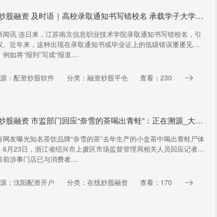
在线炒股融资 及时语｜高校录取通知书写错校名 承载学子大学梦的“通行证”不该有半点差错_大皖新闻 | 安徽网
新闻讯 连日来，江苏南京信息职业技术学院录取通知书写错校名，引
议。近年来，这种出现在录取通知书或毕业证上的低级错误屡屡见诸
例如将“报到”写成“报道....
源：配资炒股软件
分类：融资炒股平仓
查看：230
在线炒股融资 市监部门回应“奈雪的茶喝出青蛙”：正在溯源_大皖新闻 | 安徽网
有网友曝光知名茶饮品牌“奈雪的茶”去年生产的小盒茶中喝出青蛙尸体
，6月23日，浙江省绍兴市上虞区市场监督管理局相关人员回应记者
前涉事门店已与消费者....
源：沈阳配资开户
分类：在线炒股融资
查看：170