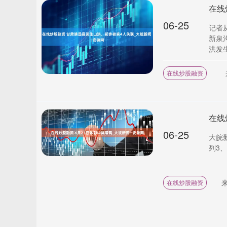
06-25
记者
新泉
洪发生
在线炒股融资
在线
06-25
大皖
列3、
在线炒股融资