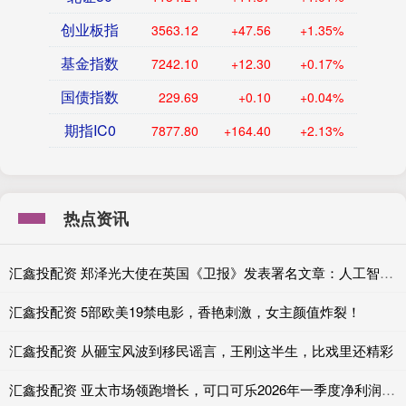
创业板指
3563.12
+47.56
+1.35%
基金指数
7242.10
+12.30
+0.17%
国债指数
229.69
+0.10
+0.04%
期指IC0
7877.80
+164.40
+2.13%
热点资讯
汇鑫投配资 郑泽光大使在英国《卫报》发表署名文章：人工智能的未来取决于开放合作，中英合作互利共赢
汇鑫投配资 5部欧美19禁电影，香艳刺激，女主颜值炸裂！
汇鑫投配资 从砸宝风波到移民谣言，王刚这半生，比戏里还精彩
汇鑫投配资 亚太市场领跑增长，可口可乐2026年一季度净利润增长19%