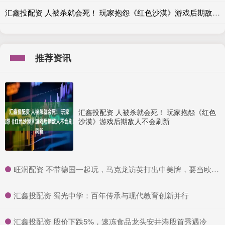
汇鑫投配资 人被杀就会死！ 玩家抱怨《红色沙漠》游戏后期敌人不会刷新
推荐资讯
汇鑫投配资 人被杀就会死！ 玩家抱怨《红色
沙漠》游戏后期敌人不会刷新
​旺润配资 不带德国一起玩，马克龙访英打出中美牌，要当欧洲老大_法国_英法_英国
​汇鑫投配资 蜀光中学：百年传承与现代教育创新并行
​汇鑫投配资 股价下跌5%，速冻食品龙头安井港股首秀遇冷