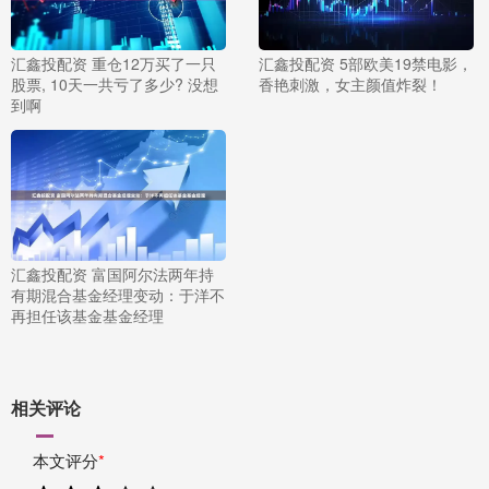
汇鑫投配资 重仓12万买了一只
汇鑫投配资 5部欧美19禁电影，
股票, 10天一共亏了多少? 没想
香艳刺激，女主颜值炸裂！
到啊
汇鑫投配资 富国阿尔法两年持
有期混合基金经理变动：于洋不
再担任该基金基金经理
相关评论
本文评分
*