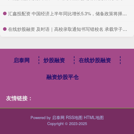
​汇鑫投配资 中国经济上半年同比增长5.3%，储备政策将择机而出
​在线炒股融资 及时语｜高校录取通知书写错校名 承载学子大学梦的“通行证”不该有半点差错_大皖新闻 | 安徽网
启泰网
炒股融资
在线炒股融资
融资炒股平仓
友情链接：
启泰网
RSS地图
HTML地图
Powered by
Copyright
© 2023-2025