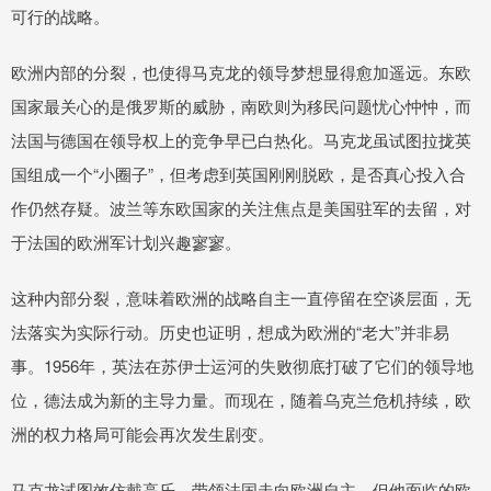
可行的战略。
欧洲内部的分裂，也使得马克龙的领导梦想显得愈加遥远。东欧
国家最关心的是俄罗斯的威胁，南欧则为移民问题忧心忡忡，而
法国与德国在领导权上的竞争早已白热化。马克龙虽试图拉拢英
国组成一个“小圈子”，但考虑到英国刚刚脱欧，是否真心投入合
作仍然存疑。波兰等东欧国家的关注焦点是美国驻军的去留，对
于法国的欧洲军计划兴趣寥寥。
这种内部分裂，意味着欧洲的战略自主一直停留在空谈层面，无
法落实为实际行动。历史也证明，想成为欧洲的“老大”并非易
事。1956年，英法在苏伊士运河的失败彻底打破了它们的领导地
位，德法成为新的主导力量。而现在，随着乌克兰危机持续，欧
洲的权力格局可能会再次发生剧变。
马克龙试图效仿戴高乐，带领法国走向欧洲自主，但他面临的欧