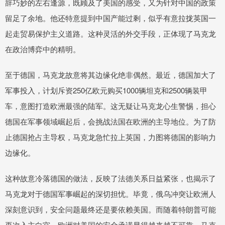
辞巧妙的左右逢源，既顾及了美国的感受，又为针对中国的政策
留足了余地。他还特意提到中国产能过剩，似乎有意拉拢英国一
起走贸易保护主义道路。这种灵活的外交手段，正体现了马克龙
在政治博弈中的精明。
至于德国，马克龙故意将其边缘化绝非偶然。最近，德国加大了
军事投入，计划斥资250亿欧元购买1000辆坦克和2500辆装甲
车，意图打造欧洲最强的陆军。这无疑让马克龙心生警惕，担心
德国在军事领域崛起后，会挑战法国在欧洲的主导地位。为了防
止德国抢占主导权，马克龙急忙拉上英国，力图将德国的影响力
边缘化。
这种故意冷落德国的做法，反映了法德关系日益紧张，也揭示了
马克龙对于德国军事崛起的深切担忧。毕竟，俄乌冲突让欧洲人
深刻意识到，安全问题最终还是要依赖美国。而随着特朗普可能
再次入主白宫，欧洲对美国的安全承诺显得越来越不可靠。马克