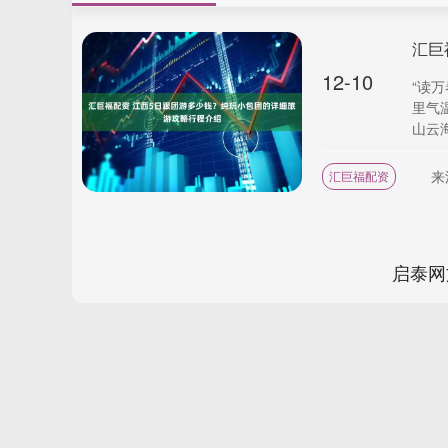
12-10
“读
里气
山云海
来
汇巨福配资
启泰网