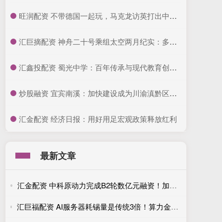
​旺润配资 不带德国一起玩，马克龙访英打出中美牌，要当欧洲老大_法国_英法_英国
​汇巨摘配资 神舟二十号乘组太空两月纪实：多项科学实验稳步推进，探索宇宙奥秘
​汇鑫投配资 蜀光中学：百年传承与现代教育创新并行
​炒股融资 宜宾南溪：加快建设成为川渝滇黔区域文旅康养休闲旅游目的地
​汇金配资 经济日报：用好用足宏观政策释放红利
最新文章
汇金配资 中科原动力完成B2轮数亿元融资！加速农业机器人规模化应用
汇巨福配资 AI服务器耗锡量是传统3倍！算力金属涨价背后的真实供需账