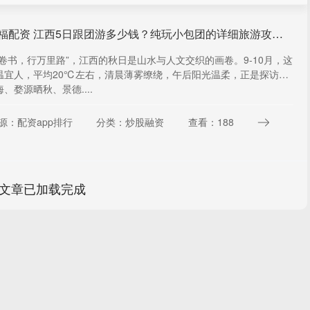
汇巨福配资 江西5日跟团游多少钱？纯玩小包团的详细旅游攻略行程介绍
万卷书，行万里路”，江西的秋日是山水与人文交织的画卷。9-10月，这
温宜人，平均20℃左右，清晨薄雾缭绕，午后阳光温柔，正是探访庐
、婺源晒秋、景德....
源：配资app排行
分类：炒股融资
查看：188
文章已加载完成