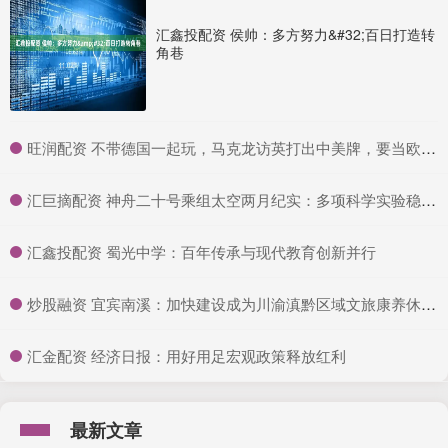
汇鑫投配资 侯帅：多方努力&#32;百日打造转
角巷
​旺润配资 不带德国一起玩，马克龙访英打出中美牌，要当欧洲老大_法国_英法_英国
​汇巨摘配资 神舟二十号乘组太空两月纪实：多项科学实验稳步推进，探索宇宙奥秘
​汇鑫投配资 蜀光中学：百年传承与现代教育创新并行
​炒股融资 宜宾南溪：加快建设成为川渝滇黔区域文旅康养休闲旅游目的地
​汇金配资 经济日报：用好用足宏观政策释放红利
最新文章