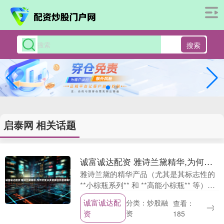
搜索
启泰网 相关话题
诚富诚达配资 雅诗兰黛精华,为何仍受众多资深创作者青睐?
雅诗兰黛的精华产品（尤其是其标志性的
**小棕瓶系列** 和 **高能小棕瓶** 等）之
所以能持续受到众多资深创作者（如美妆
诚富诚达配
分类：炒股融
查看：
博主、护肤专家、内容创作者）的青
资
资
185
睐，....