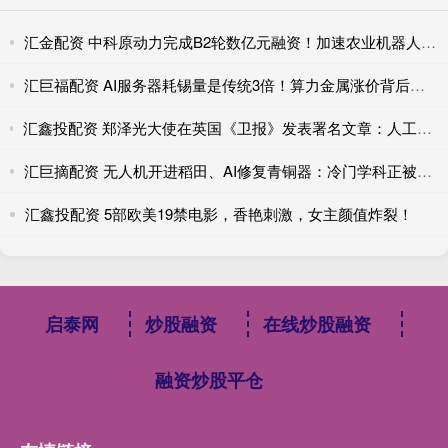
汇金配资 中科原动力完成B2轮数亿元融资！加速农业机器人规模化应用
汇巨福配资 AI服务器耗锡量是传统3倍！算力金属涨价背后的真实供需账
汇鑫投配资 郑泽光大使在英国《卫报》发表署名文章：人工智能的未来取决于开放合作，中英合作互利共赢
汇巨摘配资 无人机开进稻田、AI修复青铜器：冷门学科正被技术‘破壁’，催生高薪新职业
汇鑫投配资 5部欧美19禁电影，香艳刺激，女主颜值炸裂！
启泰网
炒股融资
在线炒股融资
融资炒股平仓