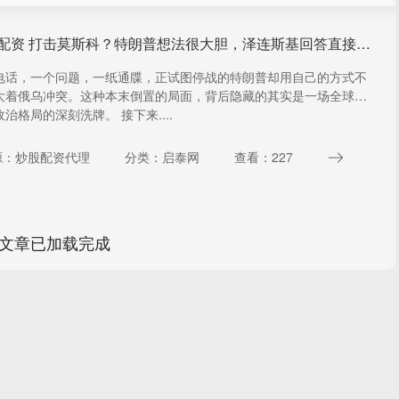
永旺配资 打击莫斯科？特朗普想法很大胆，泽连斯基回答直接，中国或受牵连_普京_俄罗斯_制裁
电话，一个问题，一纸通牒，正试图停战的特朗普却用自己的方式不
大着俄乌冲突。这种本末倒置的局面，背后隐藏的其实是一场全球贸
治格局的深刻洗牌。 接下来....
源：炒股配资代理
分类：启泰网
查看：227
文章已加载完成