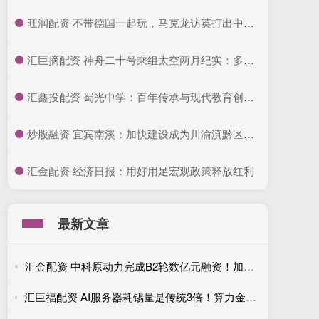
​旺润配资 不带德国一起玩，马克龙访英打出中美牌，要当欧洲老大_法国_英法_英国
​汇巨摘配资 神舟二十号乘组太空两月纪实：多项科学实验稳步推进，探索宇宙奥秘
​汇鑫投配资 蜀光中学：百年传承与现代教育创新并行
​炒股融资 宜宾南溪：加快建设成为川渝滇黔区域文旅康养休闲旅游目的地
​汇金配资 经济日报：用好用足宏观政策释放红利
最新文章
汇金配资 中科原动力完成B2轮数亿元融资！加速农业机器人规模化应用
汇巨福配资 AI服务器耗锡量是传统3倍！算力金属涨价背后的真实供需账