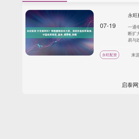
07-19
一通
断扩
易与政
来
永旺配资
启泰网