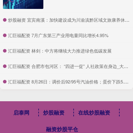
​炒股融资 宜宾南溪：加快建设成为川渝滇黔区域文旅康养休闲旅游目的地
​汇巨福配资 7月广东第三产业用电量同比增长4.95%
​汇巨福配资 林剑：中方将继续大力推进绿色低碳发展
​汇巨福配资 合肥市包河区： “四进一促” 人社政策在身边_大皖新闻 | 安徽网
​汇巨福配资 8月26日：调价后92/95号汽油价格；蛋价下跌5.5%后“升温”！
启泰网
炒股融资
在线炒股融资
融资炒股平仓