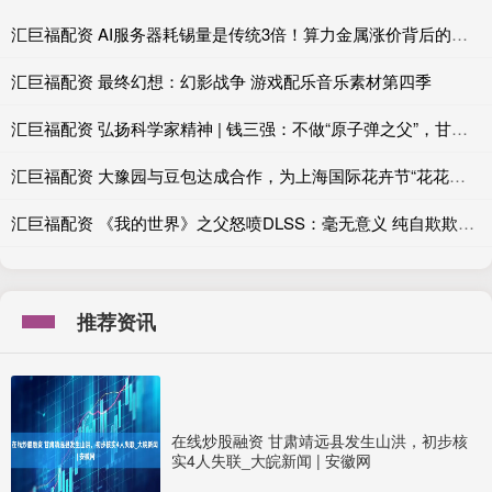
汇巨福配资 AI服务器耗锡量是传统3倍！算力金属涨价背后的真实供需账
汇巨福配资 最终幻想：幻影战争 游戏配乐音乐素材第四季
汇巨福配资 弘扬科学家精神 | 钱三强：不做“原子弹之父”，甘为“铺路石”
汇巨福配资 大豫园与豆包达成合作，为上海国际花卉节“花花大豫园”提供AI解说服务
汇巨福配资 《我的世界》之父怒喷DLSS：毫无意义 纯自欺欺人！
推荐资讯
在线炒股融资 甘肃靖远县发生山洪，初步核
实4人失联_大皖新闻 | 安徽网