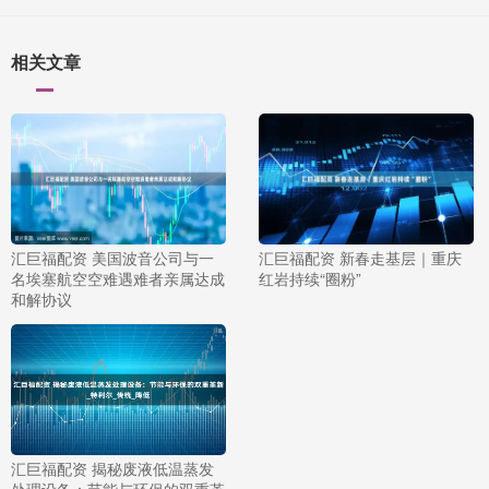
相关文章
汇巨福配资 美国波音公司与一
汇巨福配资 新春走基层｜重庆
名埃塞航空空难遇难者亲属达成
红岩持续“圈粉”
和解协议
汇巨福配资 揭秘废液低温蒸发