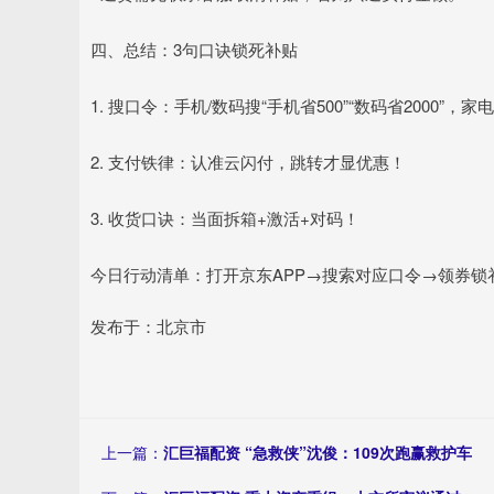
四、总结：3句口诀锁死补贴
1. 搜口令：手机/数码搜“手机省500”“数码省2000”，家电
2. 支付铁律：认准云闪付，跳转才显优惠！
3. 收货口诀：当面拆箱+激活+对码！
今日行动清单：打开京东APP→搜索对应口令→领券锁
发布于：北京市
上一篇：
汇巨福配资 “急救侠”沈俊：109次跑赢救护车