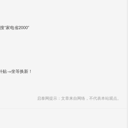
搜“家电省2000”
补贴→坐等换新！
启泰网提示：文章来自网络，不代表本站观点。