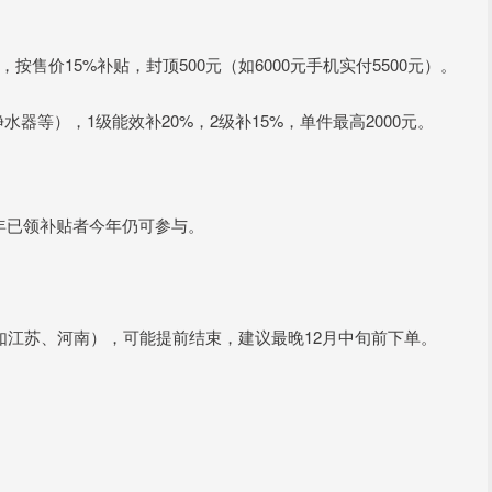
按售价15%补贴，封顶500元（如6000元手机实付5500元）。
水器等），1级能效补20%，2级补15%，单件最高2000元。
4年已领补贴者今年仍可参与。
张（如江苏、河南），可能提前结束，建议最晚12月中旬前下单。