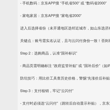
- 手机数码：京东APP搜 “手机省500” 或 “数码省2000”
- 家电家居：京东APP搜 “家电省2000”
进入后选择省份（未开通地区选邻近城市，如山东选济
关键点：账号需实名认证，且与云闪付身份一致！否则
Step 2：选购商品，认准“国补标识”
- 商品页需明确标注 “政府监管补贴” 或 “国补后价”（如iPho
防坑技巧：用比价工具查历史价格，警惕“先涨价后补贴
Step 3：支付核销，牢记“云闪付”
- 支付时必须选“云闪付”（跳转后自动显示补贴），京