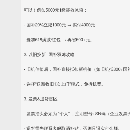
可以！例如5000元1级能效冰箱：
- 国补20%立减1000元 → 实付4000元
- 叠加618满减/红包 → 再省500+元。
2. 以旧换新+国补双薅攻略
- 旧机估值后，国补直接抵扣新机价（如旧机抵800+国补5
- 选择“送新收旧1次上门”模式，免拆机费。
3. 发票&退货雷区
- 发票抬头必须为 “个人” ，注明型号+SN码（企业发
- 退货需先联系客服取消补贴，否则只退实付金额。