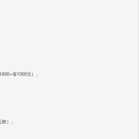
00=省1300元）。
票无效）。