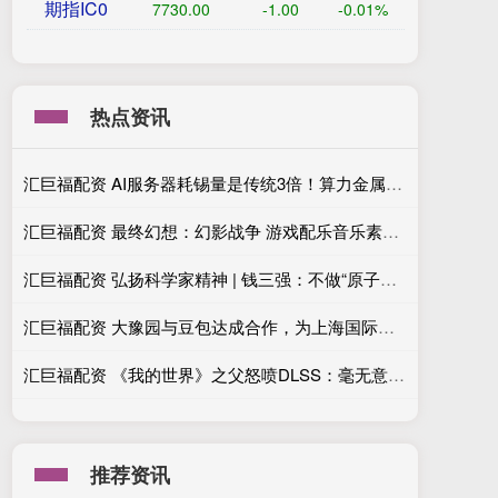
期指IC0
7730.00
-1.00
-0.01%
热点资讯
汇巨福配资 AI服务器耗锡量是传统3倍！算力金属涨价背后的真实供需账
汇巨福配资 最终幻想：幻影战争 游戏配乐音乐素材第四季
汇巨福配资 弘扬科学家精神 | 钱三强：不做“原子弹之父”，甘为“铺路石”
汇巨福配资 大豫园与豆包达成合作，为上海国际花卉节“花花大豫园”提供AI解说服务
汇巨福配资 《我的世界》之父怒喷DLSS：毫无意义 纯自欺欺人！
推荐资讯