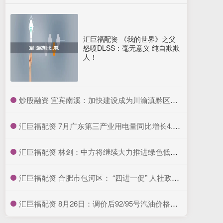
汇巨福配资 《我的世界》之父
怒喷DLSS：毫无意义 纯自欺欺
人！
​炒股融资 宜宾南溪：加快建设成为川渝滇黔区域文旅康养休闲旅游目的地
​汇巨福配资 7月广东第三产业用电量同比增长4.95%
​汇巨福配资 林剑：中方将继续大力推进绿色低碳发展
​汇巨福配资 合肥市包河区： “四进一促” 人社政策在身边_大皖新闻 | 安徽网
​汇巨福配资 8月26日：调价后92/95号汽油价格；蛋价下跌5.5%后“升温”！