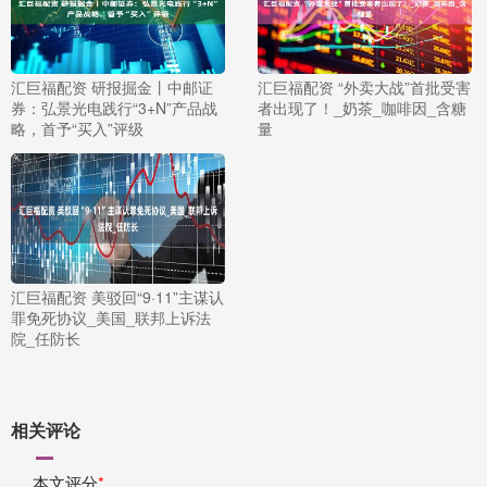
汇巨福配资 研报掘金丨中邮证
汇巨福配资 “外卖大战”首批受害
券：弘景光电践行“3+N”产品战
者出现了！_奶茶_咖啡因_含糖
略，首予“买入”评级
量
汇巨福配资 美驳回“9·11”主谋认
罪免死协议_美国_联邦上诉法
院_任防长
相关评论
本文评分
*