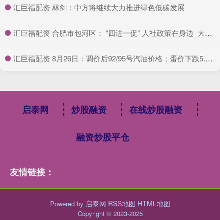
​汇巨福配资 林剑：中方将继续大力推进绿色低碳发展
​汇巨福配资 合肥市包河区： “四进一促” 人社政策在身边_大皖新闻 | 安徽网
​汇巨福配资 8月26日：调价后92/95号汽油价格；蛋价下跌5.5%后“升温”！
启泰网
炒股融资
在线炒股融资
融资炒股平仓
友情链接：
启泰网
RSS地图
HTML地图
Powered by
Copyright
© 2023-2025