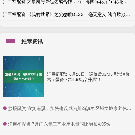
汇巨福配资 大豫园与豆包达成合作，为上海国际花卉节“花花大豫园”提供AI解说服务
汇巨福配资 《我的世界》之父怒喷DLSS：毫无意义 纯自欺欺人！
推荐资讯
汇巨福配资 8月26日：调价后92/95号汽油价
格；蛋价下跌5.5%后“升温”！
​炒股融资 宜宾南溪：加快建设成为川渝滇黔区域文旅康养休闲旅游目的地
​汇巨福配资 7月广东第三产业用电量同比增长4.95%