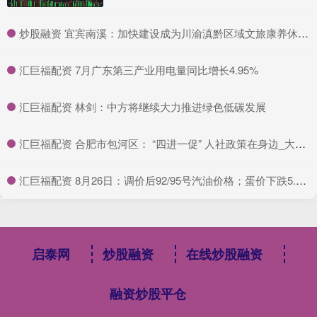
​炒股融资 宜宾南溪：加快建设成为川渝滇黔区域文旅康养休闲旅游目的地
​汇巨福配资 7月广东第三产业用电量同比增长4.95%
​汇巨福配资 林剑：中方将继续大力推进绿色低碳发展
​汇巨福配资 合肥市包河区： “四进一促” 人社政策在身边_大皖新闻 | 安徽网
​汇巨福配资 8月26日：调价后92/95号汽油价格；蛋价下跌5.5%后“升温”！
启泰网
炒股融资
在线炒股融资
融资炒股平仓