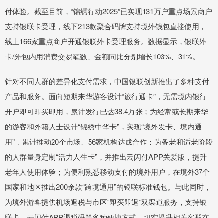
付体验。截至目前，“锦绣行动2025”已实现131万户重点场景商户
支持银联卡受理，线下213款聚合码牌支持境外钱包直接使用，
线上166家重点商户开通银联外卡受理服务。数据显示，银联外
卡/外包内用消费交易笔数、金额同比分别增长103%、31%。
针对不同人群的差异化支付需求，中国银联创新推出了多种支付
产品和服务。面向短期来华游客设计“旅行通卡”，无需境内银行
开户即可即买即用，累计发行已达38.4万张；为经常或长期来华
的游客和外籍人士设计“锦绣中华卡”，实现“境外发卡、境内通
用”，累计推动20个市场、56家机构达成合作；为备老和适老阶段
的人群量身定制“活力人生卡”，并推出云闪付APP关爱版，提升
老年人使用体验；为便利熟悉移动支付的境外用户，在境外37个
国家和地区推出200余款“跨境通用”的银联标准钱包。与此同时，
为境外游客提供机场退税与市区“即买即退”双渠道服务，支持银
联卡、云闪付APP退税码等多种便捷方式，切实提升相关客群在