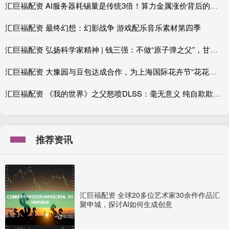
汇巨福配资 AI服务器耗锡量是传统3倍！算力金属涨价背后的真实供需账
汇巨福配资 最终幻想：幻影战争 游戏配乐音乐素材第四季
汇巨福配资 弘扬科学家精神 | 钱三强：不做“原子弹之父”，甘为“铺路石”
汇巨福配资 大豫园与豆包达成合作，为上海国际花卉节“花花大豫园”提供AI解说服务
汇巨福配资 《我的世界》之父怒喷DLSS：毫无意义 纯自欺欺人！
推荐资讯
汇巨福配资 全球20多位艺术家30余件作品汇
聚申城，探讨AI如何生成创意