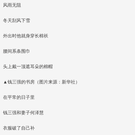
风雨无阻
冬天刮风下雪
外出时他就身穿长棉袄
腰间系条围巾
头上戴一顶遮耳朵的棉帽
▲钱三强的书房（图片来源：新华社）
在平常的日子里
钱三强和妻子何泽慧
衣服破了自己补