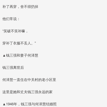
补了再穿，舍不得扔掉
他们常说：
“笑破不笑补嘛，
穿补丁衣服不丢人。”
▲钱三强和妻子何泽慧
钱三强离世后
何泽慧一直住在中关村的老小区里
这里是她和丈夫钱三强永远的家
▲1946年，钱三强与何泽慧结婚照