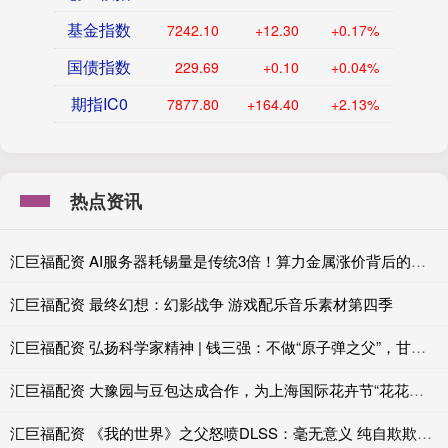
基金指数
7242.10
+12.30
+0.17%
国债指数
229.69
+0.10
+0.04%
期指IC0
7877.80
+164.40
+2.13%
热点资讯
汇巨福配资 AI服务器耗锡量是传统3倍！算力金属涨价背后的真实供需账
汇巨福配资 最终幻想：幻影战争 游戏配乐音乐素材第四季
汇巨福配资 弘扬科学家精神 | 钱三强：不做“原子弹之父”，甘为“铺路石”
汇巨福配资 大豫园与豆包达成合作，为上海国际花卉节“花花大豫园”提供AI解说服务
汇巨福配资 《我的世界》之父怒喷DLSS：毫无意义 纯自欺欺人！