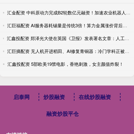
汇金配资 中科原动力完成B2轮数亿元融资！加速农业机器人规模化应用
汇巨福配资 AI服务器耗锡量是传统3倍！算力金属涨价背后的真实供需账
汇鑫投配资 郑泽光大使在英国《卫报》发表署名文章：人工智能的未来取决于开放合作，中英合作互利共赢
汇巨摘配资 无人机开进稻田、AI修复青铜器：冷门学科正被技术‘破壁’，催生高薪新职业
汇鑫投配资 5部欧美19禁电影，香艳刺激，女主颜值炸裂！
启泰网
炒股融资
在线炒股融资
融资炒股平仓