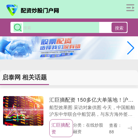
搜索
启泰网 相关话题
汇巨摘配资 150多亿大单落地！沪东中华签约12艘LNG双燃料集装箱船
船型效果图 采访对象供图 今天，中国船舶
沪东中华联合中船贸易，与东方海外签订
12艘13600TEU LNG双燃料集装箱船建造
汇巨摘配
分类：在线炒股
查看：
合同，项目总金额超150亿元。此次批....
资
融资
88