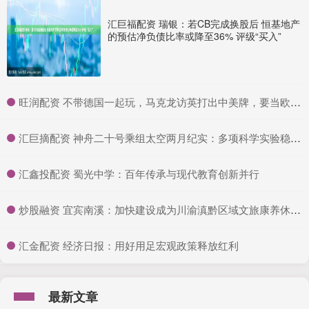
汇巨福配资 瑞银：若CB完成换股后 恒基地产
的预估净负债比率或降至36% 评级“买入”
​旺润配资 不带德国一起玩，马克龙访英打出中美牌，要当欧洲老大_法国_英法_英国
​汇巨摘配资 神舟二十号乘组太空两月纪实：多项科学实验稳步推进，探索宇宙奥秘
​汇鑫投配资 蜀光中学：百年传承与现代教育创新并行
​炒股融资 宜宾南溪：加快建设成为川渝滇黔区域文旅康养休闲旅游目的地
​汇金配资 经济日报：用好用足宏观政策释放红利
最新文章