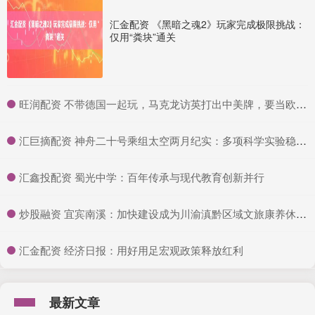
汇金配资 《黑暗之魂2》玩家完成极限挑战：
仅用“粪块”通关
​旺润配资 不带德国一起玩，马克龙访英打出中美牌，要当欧洲老大_法国_英法_英国
​汇巨摘配资 神舟二十号乘组太空两月纪实：多项科学实验稳步推进，探索宇宙奥秘
​汇鑫投配资 蜀光中学：百年传承与现代教育创新并行
​炒股融资 宜宾南溪：加快建设成为川渝滇黔区域文旅康养休闲旅游目的地
​汇金配资 经济日报：用好用足宏观政策释放红利
最新文章