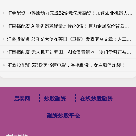
汇金配资 中科原动力完成B2轮数亿元融资！加速农业机器人规模化应用
汇巨福配资 AI服务器耗锡量是传统3倍！算力金属涨价背后的真实供需账
汇鑫投配资 郑泽光大使在英国《卫报》发表署名文章：人工智能的未来取决于开放合作，中英合作互利共赢
汇巨摘配资 无人机开进稻田、AI修复青铜器：冷门学科正被技术‘破壁’，催生高薪新职业
汇鑫投配资 5部欧美19禁电影，香艳刺激，女主颜值炸裂！
启泰网
炒股融资
在线炒股融资
融资炒股平仓