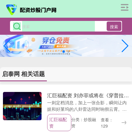
搜索
启泰网 相关话题
汇巨福配资 刘亦菲或将在《穿普拉达的女王2》中客串
一则定档消息，加上一张合影，瞬间让内
娱和好莱坞的八卦雷达同时响彻云霄。据3
月24日报道，《穿普拉达的女王2》官宣
汇巨福配
分类：炒股融
查看：
中国内地定档2026年4月30日，不仅领先
资
资
129
北美一....