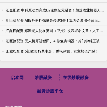
汇金配资 中科原动力完成B2轮数亿元融资！加速农业机器人规模化应用
汇巨福配资 AI服务器耗锡量是传统3倍！算力金属涨价背后的真实供需账
汇鑫投配资 郑泽光大使在英国《卫报》发表署名文章：人工智能的未来取决于开放合作，中英合作互利共赢
汇巨摘配资 无人机开进稻田、AI修复青铜器：冷门学科正被技术‘破壁’，催生高薪新职业
汇鑫投配资 5部欧美19禁电影，香艳刺激，女主颜值炸裂！
启泰网
炒股融资
在线炒股融资
融资炒股平仓