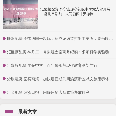
汇鑫投配资 怀宁县凉亭初级中学党支部开展
主题党日活动 _大皖新闻 | 安徽网
​旺润配资 不带德国一起玩，马克龙访英打出中美牌，要当欧洲老大_法国_英法_英国
​汇巨摘配资 神舟二十号乘组太空两月纪实：多项科学实验稳步推进，探索宇宙奥秘
​汇鑫投配资 蜀光中学：百年传承与现代教育创新并行
​炒股融资 宜宾南溪：加快建设成为川渝滇黔区域文旅康养休闲旅游目的地
​汇金配资 经济日报：用好用足宏观政策释放红利
最新文章