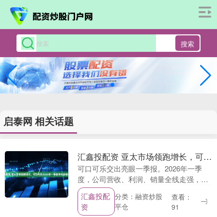
搜索
启泰网 相关话题
汇鑫投配资 亚太市场领跑增长，可口可乐2026年一季度净利润增长19%
可口可乐交出亮眼一季报。2026年一季
度，公司营收、利润、销量全线走强，营
收同比增长12%、净利润大涨19%，核心
汇鑫投配
分类：融资炒股
查看：
财务数据双双跑赢市场预期；全球销量稳
资
平仓
91
步增长，亚....