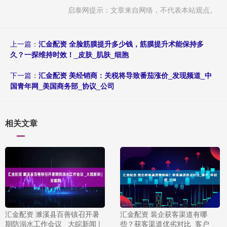
启泰网提示：文章来自网络，不代表本站观点。
上一篇：
汇金配资 全脸筋膜提升多少钱，筋膜提升术能保持多
久？一探维持时效！_皮肤_肌肤_细胞
下一篇：
汇金配资 美经销商：关税将导致番茄涨价_发现频道_中
国青年网_美国商务部_协议_公司
相关文章
汇金配资 濉溪县百善镇召开暑
汇金配资 装企获客渠道有哪
期防溺水工作会议 _大皖新闻 |
些？获客渠道优劣对比_客户_