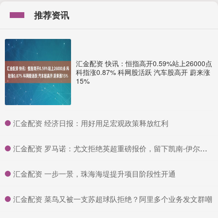
推荐资讯
汇金配资 快讯：恒指高开0.59%站上26000点
科指涨0.87% 科网股活跃 汽车股高开 蔚来涨
15%
​汇金配资 经济日报：用好用足宏观政策释放红利
​汇金配资 罗马诺：尤文拒绝英超重磅报价，留下凯南-伊尔迪兹
​汇金配资 一步一景，珠海海堤提升项目阶段性开通
​汇金配资 菜鸟又被一支苏超球队拒绝？阿里多个业务发文群嘲