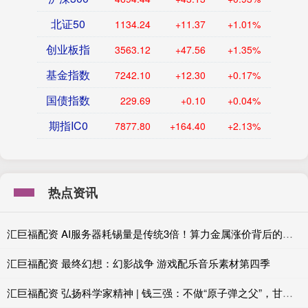
北证50
1134.24
+11.37
+1.01%
创业板指
3563.12
+47.56
+1.35%
基金指数
7242.10
+12.30
+0.17%
国债指数
229.69
+0.10
+0.04%
期指IC0
7877.80
+164.40
+2.13%
热点资讯
汇巨福配资 AI服务器耗锡量是传统3倍！算力金属涨价背后的真实供需账
汇巨福配资 最终幻想：幻影战争 游戏配乐音乐素材第四季
汇巨福配资 弘扬科学家精神 | 钱三强：不做“原子弹之父”，甘为“铺路石”