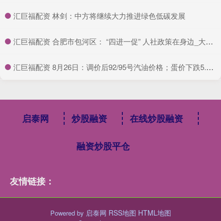
​汇巨福配资 林剑：中方将继续大力推进绿色低碳发展
​汇巨福配资 合肥市包河区： “四进一促” 人社政策在身边_大皖新闻 | 安徽网
​汇巨福配资 8月26日：调价后92/95号汽油价格；蛋价下跌5.5%后“升温”！
启泰网
炒股融资
在线炒股融资
融资炒股平仓
友情链接：
启泰网
RSS地图
HTML地图
Powered by