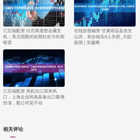
汇巨福配资 白宫两度密会藏玄
在线炒股融资 甘肃靖远县发生
机：美元指数的短期狂欢与长期
山洪，初步核实4人失联_大皖
暗雷
新闻 | 安徽网
汇巨福配资 风机出口迎来风
口，上海企业风电装备出口量增
价涨，船公司笑不动
相关评论